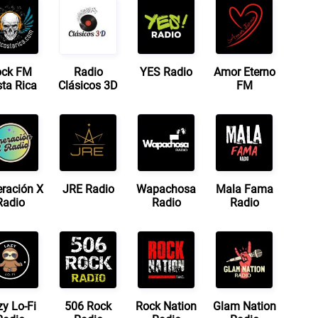
ock FM
Radio
YES Radio
Amor Eterno
ta Rica
Clásicos 3D
FM
ración X
JRE Radio
Wapachosa
Mala Fama
Radio
Radio
Radio
y Lo-Fi
506 Rock
Rock Nation
Glam Nation