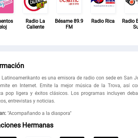
entos
Radio La
Bésame 89.9
Radio Rica
Radio E
eloj
Caliente
FM
Su
ormación
 Latinoamerikanto es una emisora de radio con sede en San J
mite en Internet. Emite la mejor música de la Trova, así c
a pop ligera y éxitos clásicos. Los programas incluyen deba
cos, entrevistas y noticias.
an:
"
Acompañando a la diaspora
"
aciones Hermanas