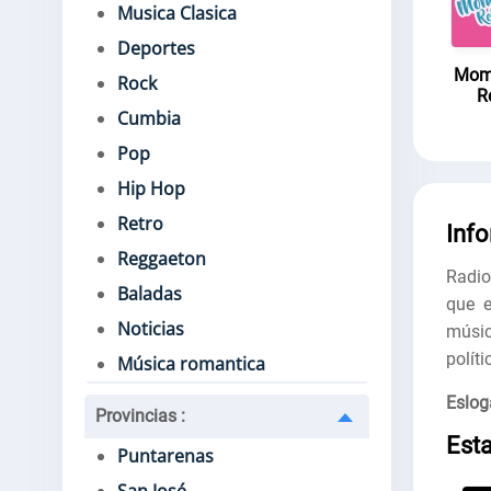
Musica Clasica
Deportes
Mom
Rock
R
Cumbia
Pop
Hip Hop
Retro
Inf
Reggaeton
Radio
Baladas
que e
Noticias
músic
políti
Música romantica
Eslog
Provincias
:
Est
Puntarenas