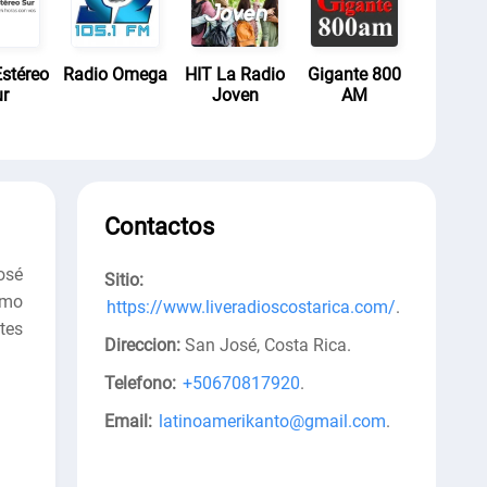
stéreo
Radio Omega
HIT La Radio
Gigante 800
r
Joven
AM
Contactos
osé
Sitio:
omo
https://www.liveradioscostarica.com/
.
tes
Direccion:
San José, Costa Rica
.
Telefono:
+50670817920
.
Email:
latinoamerikanto@gmail.com
.