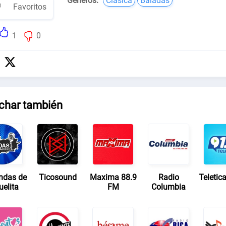
Géneros:
Clásica
Baladas
Favoritos
1
0
char también
ndas de
Ticosound
Maxima 88.9
Radio
Teletic
uelita
FM
Columbia