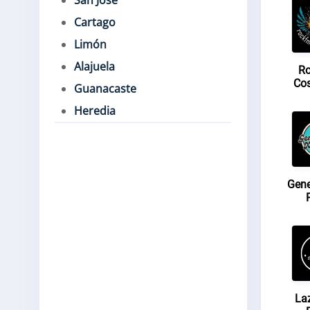
San José
Cartago
Limón
Alajuela
R
Cos
Guanacaste
Heredia
Gene
Laz