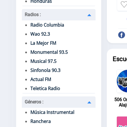
Honduras
Radios
:
Radio Columbia
Wao 92.3
La Mejor FM
Monumental 93.5
Escu
Musical 97.5
Sinfonola 90.3
Actual FM
Teletica Radio
506 O
Géneros
:
Alaj
Música Instrumental
Ranchera