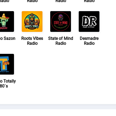
Radio
Radio
Radio
Radio
io Sazon
Roots Vibes
State of Mind
Desmadre
Radio
Radio
Radio
o Totally
80´s