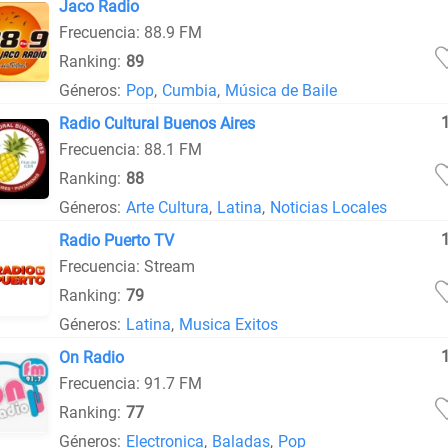
Jaco Radio
Frecuencia: 88.9 FM
Ranking:
89
Géneros:
Pop
,
Cumbia
,
Música de Baile
Radio Cultural Buenos Aires
Frecuencia: 88.1 FM
Ranking:
88
Géneros:
Arte Cultura
,
Latina
,
Noticias Locales
Radio Puerto TV
Frecuencia: Stream
Ranking:
79
Géneros:
Latina
,
Musica Exitos
On Radio
Frecuencia: 91.7 FM
Ranking:
77
Géneros:
Electronica
,
Baladas
,
Pop