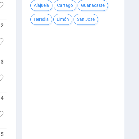
Alajuela
Cartago
Guanacaste
Heredia
Limón
San José
2
3
4
5