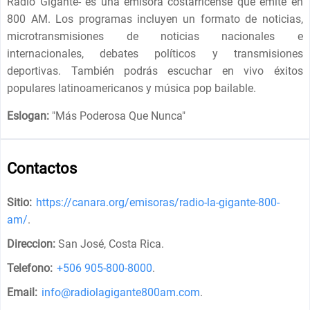
Radio Gigante- es una emisora costarricense que emite en
800 AM. Los programas incluyen un formato de noticias,
microtransmisiones de noticias nacionales e
internacionales, debates políticos y transmisiones
deportivas. También podrás escuchar en vivo éxitos
populares latinoamericanos y música pop bailable.
Eslogan:
"
Más Poderosa Que Nunca
"
Contactos
Sitio:
https://canara.org/emisoras/radio-la-gigante-800-
am/
.
Direccion:
San José, Costa Rica
.
Telefono:
+506 905-800-8000
.
Email:
info@radiolagigante800am.com
.