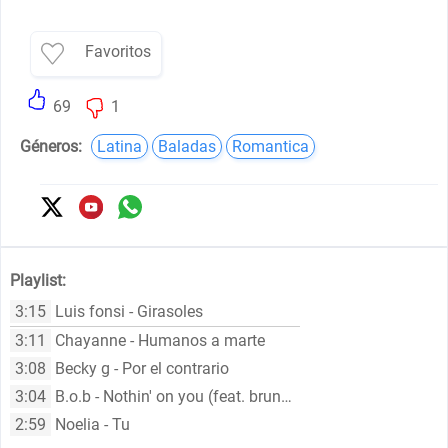
Favoritos
69
1
Géneros:
Latina
Baladas
Romantica
Playlist:
3:15
Luis fonsi - Girasoles
3:11
Chayanne - Humanos a marte
3:08
Becky g - Por el contrario
3:04
B.o.b - Nothin' on you (feat. bruno mars)
2:59
Noelia - Tu