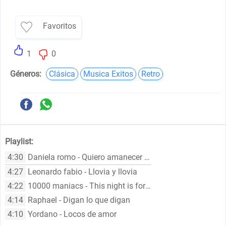
Favoritos
1
0
Géneros:
Clásica
Musica Exitos
Retro
Playlist:
4:30
Daniela romo - Quiero amanecer con alguien
4:27
Leonardo fabio - Llovia y llovia
4:22
10000 maniacs - This night is for lovers
4:14
Raphael - Digan lo que digan
4:10
Yordano - Locos de amor