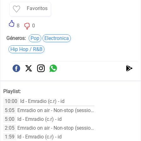
Favoritos
8
0
Géneros:
Pop
Electronica
Hip Hop / R&B
Playlist:
10:00
Id - Emradio (c.r) - id
5:05
Emradio on air - Non-stop (sessions)
5:00
Id - Emradio (c.r) - id
2:05
Emradio on air - Non-stop (sessions)
1:59
Id - Emradio (c.r) - id