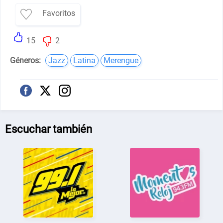
Favoritos
15
2
Géneros:
Jazz
Latina
Merengue
Escuchar también