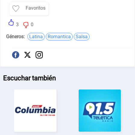
Favoritos
3
0
Géneros:
Latina
Romantica
Salsa
Escuchar también