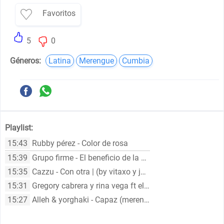
Favoritos
5
0
Géneros:
Latina
Merengue
Cumbia
Playlist:
15:43
Rubby pérez - Color de rosa
15:39
Grupo firme - El beneficio de la duda (letra/lyrics)
15:35
Cazzu - Con otra | (by vitaxo y jgalvez)
15:31
Gregory cabrera y rina vega ft el discípulo - Venganza (vídeo oficial)
15:27
Alleh & yorghaki - Capaz (merengueton) (visualizer)