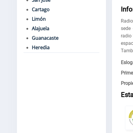
San José
Inf
Cartago
Limón
Radio
Alajuela
sede 
radio 
Guanacaste
espac
Heredia
Tambi
Eslog
Prime
Propie
Est