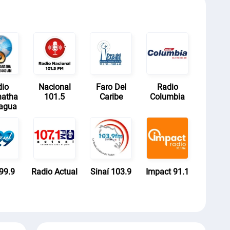
dio
Nacional
Faro Del
Radio
natha
101.5
Caribe
Columbia
ragua
99.9
Radio Actual
Sinaí 103.9
Impact 91.1