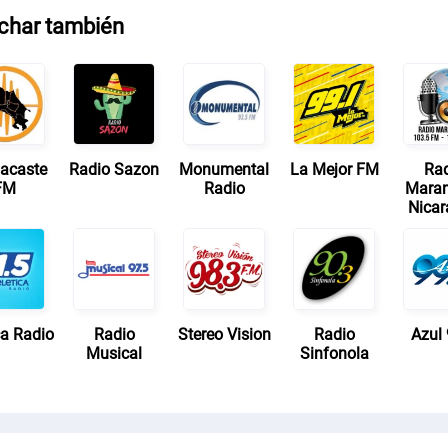
char también
acaste
Radio Sazon
Monumental
La Mejor FM
Ra
FM
Radio
Mara
Nica
ca Radio
Radio
Stereo Vision
Radio
Azul 
Musical
Sinfonola