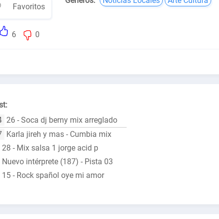
Géneros:
Noticias Locales
Arte Cultura
Favoritos
6
0
st:
4
26 - Soca dj berny mix arreglado
7
Karla jireh y mas - Cumbia mix
28 - Mix salsa 1 jorge acid p
Nuevo intérprete (187) - Pista 03
15 - Rock spañol oye mi amor