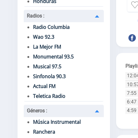
Honduras
Radios
:
Radio Columbia
Wao 92.3
La Mejor FM
Monumental 93.5
Playli
Musical 97.5
12:0
Sinfonola 90.3
10:5
Actual FM
7:55
Teletica Radio
6:47
4:59
Géneros
:
Música Instrumental
Ranchera