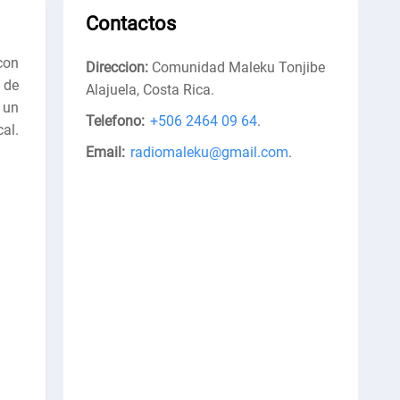
Contactos
con
Direccion:
Comunidad Maleku Tonjibe
 de
Alajuela, Costa Rica
.
, un
Telefono:
+506 2464 09 64
.
al.
.
Email:
radiomaleku@gmail.com
.