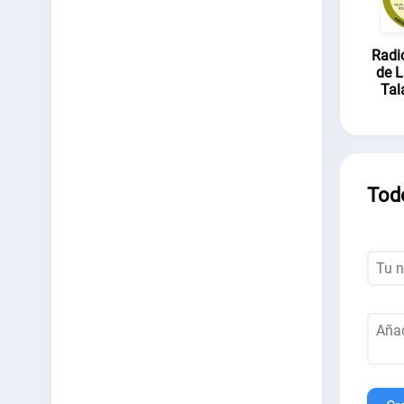
Radio
de L
Ta
Tod