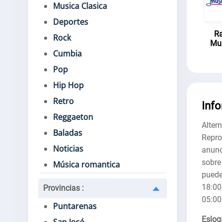
Musica Clasica
Deportes
Ra
Rock
Mus
Cumbia
Pop
Hip Hop
Retro
Inf
Reggaeton
Alter
Baladas
Repro
Noticias
anunc
sobre
Música romantica
puede
18:00
Provincias
:
05:00
Puntarenas
Eslog