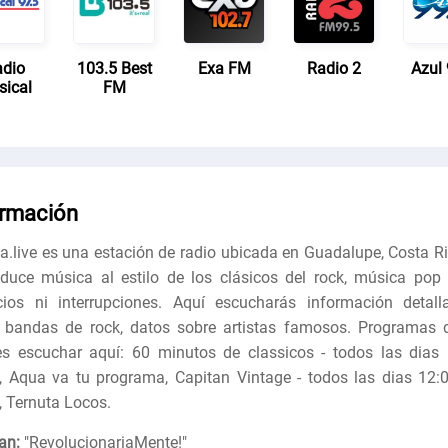
dio
103.5 Best
Exa FM
Radio 2
Azul 
ical
FM
ormación
na.live es una estación de radio ubicada en Guadalupe, Costa Ri
duce música al estilo de los clásicos del rock, música pop 
ios ni interrupciones. Aquí escucharás información detall
 bandas de rock, datos sobre artistas famosos. Programas 
s escuchar aquí: 60 minutos de classicos - todos las dias 
, Aqua va tu programa, Capitan Vintage - todos las dias 12:0
, Ternuta Locos.
an:
"
RevolucionariaMente!
"