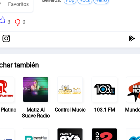
Géneros:
Pop
Rock
Retro
Favoritos
3
0
char también
 Platino
Matiz Al
Control Music
103.1 FM
Mundo
Suave Radio