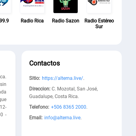
99.9
Radio Rica
Radio Sazon
Radio Estéreo
Sur
Contactos
ca.
Sitio:
https://alterna.live/
.
sin
Direccion:
C. Mozotal, San José,
ada
Guadalupe, Costa Rica
.
que
12-
Telefono:
+506 8365 2000
.
0 -
Email:
info@alterna.live
.