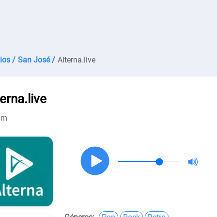
ios /
San José /
Alterna.live
erna.live
am